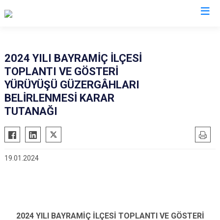
Çanakkale
2024 YILI BAYRAMİÇ İLÇESİ
TOPLANTI VE GÖSTERİ
Ayvacık
Ezine
YÜRÜYÜŞÜ GÜZERGÂHLARI
Bayramiç
Gelibolu
BELİRLENMESİ KARAR
Biga
Gökçeada
TUTANAĞI
Bozcaada
Lapseki
Çan
Yenice
Eceabat
19.01.2024
2024 YILI BAYRAMİÇ İLÇESİ TOPLANTI VE GÖSTERİ