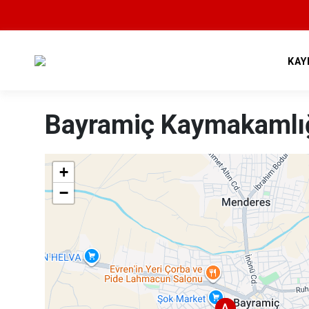
KAY
Bayramiç Kaymakamlı
+
−
A
A