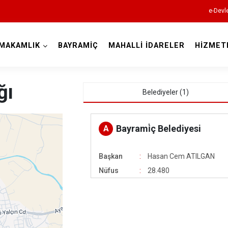
e-Devl
MAKAMLIK
BAYRAMİÇ
MAHALLİ İDARELER
HİZMET
Çanakkale
ğı
Belediyeler (1)
Bayrami̇ç Belediyesi
A
Başkan
Hasan Cem ATILGAN
Ayvacık
Nüfus
28.480
Bayramiç
Biga
Bozcaada