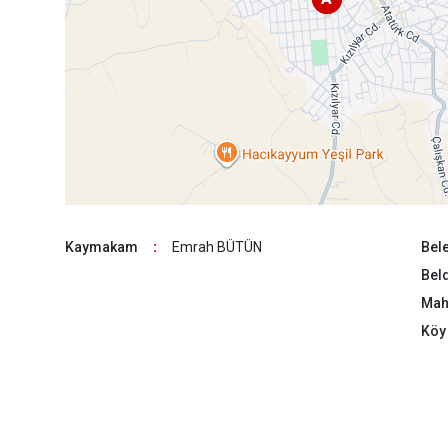
Kaymakam
:
Emrah BÜTÜN
Bele
Beld
Maha
Köy 