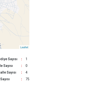
Çan
Eceabat
Leaflet
diye Sayısı
:
1
e Sayısı
:
0
lle Sayısı
:
4
29
Sayısı
:
75