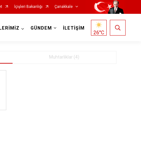
64
et
İçişleri Bakanlığı
Çanakkale
LERİMİZ
GÜNDEM
İLETİŞİM
26
°C
Muhtarliklar (4)
Ezine
Gelibolu
Gökçeada
Lapseki