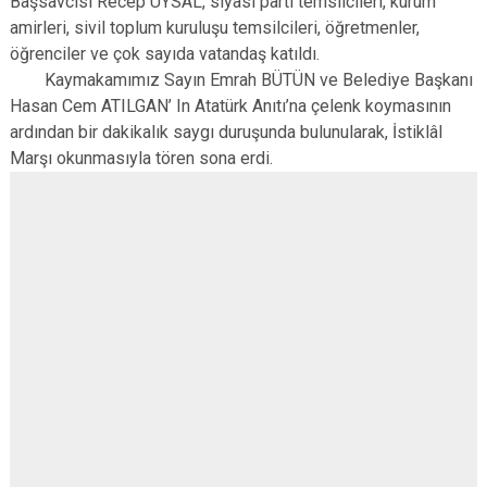
Başsavcısı Recep UYSAL, siyasi parti temsilcileri, kurum
amirleri, sivil toplum kuruluşu temsilcileri, öğretmenler,
öğrenciler ve çok sayıda vatandaş katıldı.
Kaymakamımız Sayın Emrah BÜTÜN ve Belediye Başkanı
Hasan Cem ATILGAN’ In Atatürk Anıtı’na çelenk koymasının
ardından bir dakikalık saygı duruşunda bulunularak, İstiklâl
Marşı okunmasıyla tören sona erdi.