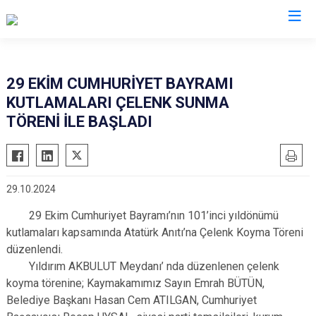
Çanakkale
29 EKİM CUMHURİYET BAYRAMI
KUTLAMALARI ÇELENK SUNMA
Ayvacık
Ezine
TÖRENİ İLE BAŞLADI
Bayramiç
Gelibolu
Biga
Gökçeada
Bozcaada
Lapseki
29.10.2024
Çan
Yenice
29 Ekim Cumhuriyet Bayramı’nın 101’inci yıldönümü
Eceabat
kutlamaları kapsamında Atatürk Anıtı’na Çelenk Koyma Töreni
düzenlendi.
Yıldırım AKBULUT Meydanı’ nda düzenlenen çelenk
koyma törenine; Kaymakamımız Sayın Emrah BÜTÜN,
Belediye Başkanı Hasan Cem ATILGAN, Cumhuriyet