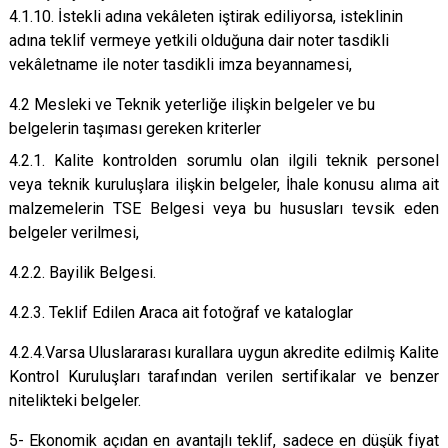
4.1.10. İstekli adına vekâleten iştirak ediliyorsa, isteklinin
adına teklif vermeye yetkili olduğuna dair noter tasdikli
vekâletname ile noter tasdikli imza beyannamesi,
4.2 Mesleki ve Teknik yeterliğe ilişkin belgeler ve bu
belgelerin taşıması gereken kriterler
4.2.1.
Kalite kontrolden sorumlu olan ilgili teknik personel
veya teknik kuruluşlara ilişkin belgeler, İhale konusu alıma ait
malzemelerin TSE Belgesi veya bu hususları tevsik eden
belgeler verilmesi,
4.2.2.
Bayilik Belgesi.
4.2.3.
Teklif Edilen Araca ait fotoğraf ve kataloglar
4.2.4.
Varsa Uluslararası kurallara uygun akredite edilmiş Kalite
Kontrol Kuruluşları tarafından verilen sertifikalar ve benzer
nitelikteki belgeler.
5- Ekonomik açıdan en avantajlı teklif, sadece en düşük fiyat