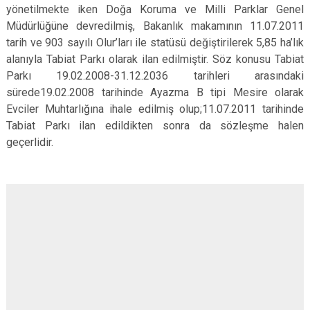
yönetilmekte iken Doğa Koruma ve Milli Parklar Genel
Müdürlüğüne devredilmiş, Bakanlık makamının 11.07.2011
tarih ve 903 sayılı Olur’ları ile statüsü değiştirilerek 5,85 ha’lık
alanıyla Tabiat Parkı olarak ilan edilmiştir. Söz konusu Tabiat
Parkı 19.02.2008-31.12.2036 tarihleri arasındaki
sürede19.02.2008 tarihinde Ayazma B tipi Mesire olarak
Evciler Muhtarlığına ihale edilmiş olup;11.07.2011 tarihinde
Tabiat Parkı ilan edildikten sonra da sözleşme halen
geçerlidir.