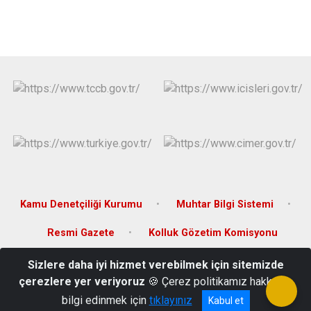
Kamu Denetçiliği Kurumu
Muhtar Bilgi Sistemi
Resmi Gazete
Kolluk Gözetim Komisyonu
Sizlere daha iyi hizmet verebilmek için sitemizde
Camicedit Mahallesi, Kıbrıs Caddesi, No:3 Bayramiç/Çanakkale
çerezlere yer veriyoruz
🍪 Çerez politikamız hakkında
(0286) 773 21 02
bilgi edinmek için
tıklayınız
Kabul et