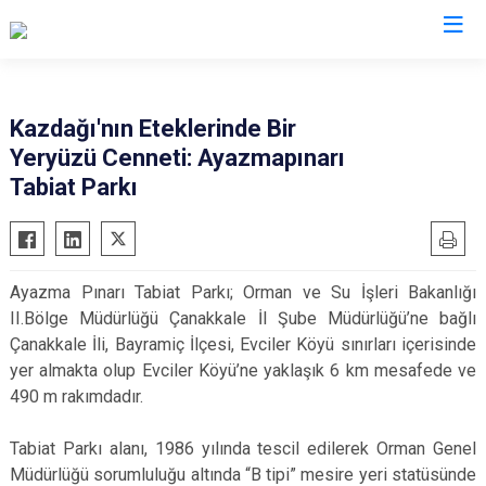
Çanakkale
Kazdağı'nın Eteklerinde Bir
Yeryüzü Cenneti: Ayazmapınarı
Ayvacık
Ezine
Tabiat Parkı
Bayramiç
Gelibolu
Biga
Gökçeada
Bozcaada
Lapseki
Ayazma Pınarı Tabiat Parkı; Orman ve Su İşleri Bakanlığı
Çan
Yenice
II.Bölge Müdürlüğü Çanakkale İl Şube Müdürlüğü’ne bağlı
Eceabat
Çanakkale İli, Bayramiç İlçesi, Evciler Köyü sınırları içerisinde
yer almakta olup Evciler Köyü’ne yaklaşık 6 km mesafede ve
490 m rakımdadır.
Tabiat Parkı alanı, 1986 yılında tescil edilerek Orman Genel
Müdürlüğü sorumluluğu altında “B tipi” mesire yeri statüsünde